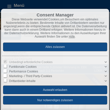
Menü
Consent Manager
Diese Webseite verwendet Cookies,um Besuchern ein optimales
Nutzererlebnis zu bieten. Bestimmte Inhalte von Drittanbietern werden nur
angezeigt,wenn die entsprechende Option aktiviert ist. Die Datenverarbeitung
kann dann auch in einem Drittland erfolgen. Weitere Informationen hierzu in
der Datenschutzerklärung. Weitere Informationen zu den Auswirkungen Ihrer
Immobilien
Auszug Referenzen
Exposé
Auswahl finden Sie unter
Hilfe
.
Objekt 79 von 162
Nächstes Objekt
Vorheriges Objekt
Zurück zur Übersicht
Unbedingt erforderliche Cookies
Funktionale Cookies
Lörrach-Brombach: Attraktive helle 3-Zimmer Wohnung m. EBK
Objekt-Nr.:
in zentraler Lage LÖ-Brombach 1-2 Personen
LÖBR_)9
Performance Cookies
Marketing- / Third Party-Cookies
VERMIETET
Drittanbieter-Inhalte