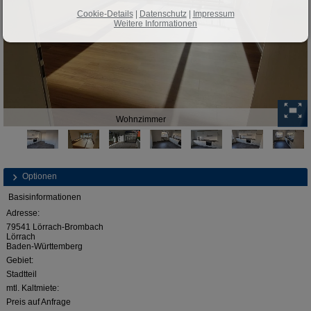
Cookie-Details
|
Datenschutz
|
Impressum
Weitere Informationen
Wohnzimmer
Optionen
Basisinformationen
Adresse:
79541 Lörrach-Brombach
Lörrach
Baden-Württemberg
Gebiet:
Stadtteil
mtl. Kaltmiete:
Preis auf Anfrage