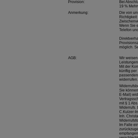
Provision:
Bei Abschl
19 % Mehrw
Anmerkung:
Die von un
Richtigkei
Zwischenve
Wenn Sie e
Telefon und
Direktverh
Provisions
möglich. S
AGB:
Wir weisen
Leistungen 
Mit der Kon
künftig pe
passenden 
widerrufen.
Widerrufsb
Sie können
E-Mail) wid
Vertragssch
mit § 1 Ab
Widerrufs. 
C.Kulzer-I
Inh. Christ
Widerrufsf
Im Falle e
zurückzuge
empfangene 
verschlech