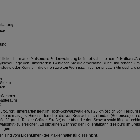
inbarung
den
zung
tliche charmante Maisonette Ferienwohnung befindet sich in einem Privathaus/Ar
dylischer Lage von Hinterzarten. Geniesen Sie die erholsame Ruhe und schöne Um
tsleute oder Rentner - die einen zweiten Wohnsitz mit einer privaten Atmosphäre s
;
le
.Stühle
sch
lafzimmer
Gästeraum
C
uftkurort Hinterzarten liegt im Hoch-Schwarzwald etwa 25 km östlich von Freiburg 
erkehrsmäßig ist Hinterzarten über die von Breisach nach Lindau (Bodensee) führ
ße 31 (auch Teil der Grünen Straße) oder über die den Schwarzwald längs durchl
Waldshut) zu erreichen. Es gibt einen Bahnhof der Höllentalbahn (Freiburg im Brei
ingen
n sind vom Eigentümer - der Makler haftet für diese nicht.