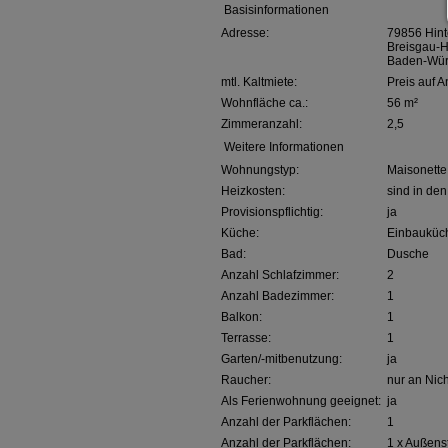
Basisinformationen
Adresse:
79856 Hint
Breisgau-
Baden-Wür
mtl. Kaltmiete:
Preis auf A
Wohnfläche ca.:
56 m²
Zimmeranzahl:
2,5
Weitere Informationen
Wohnungstyp:
Maisonette
Heizkosten:
sind in de
Provisionspflichtig:
ja
Küche:
Einbauküc
Bad:
Dusche
Anzahl Schlafzimmer:
2
Anzahl Badezimmer:
1
Balkon:
1
Terrasse:
1
Garten/-mitbenutzung:
ja
Raucher:
nur an Nic
Als Ferienwohnung geeignet:
ja
Anzahl der Parkflächen:
1
Anzahl der Parkflächen:
1 x Außenst