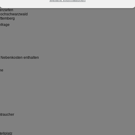
erzarten
Hochschwarzwald
ttemberg
nfrage
n Nebenkosten enthalten
he
htraucher
ellplatz