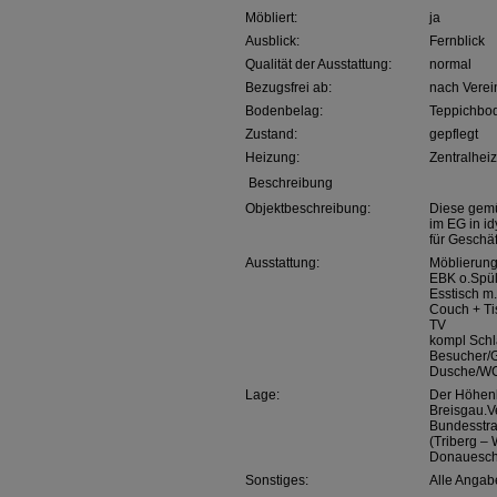
Möbliert:
ja
Ausblick:
Fernblick
Qualität der Ausstattung:
normal
Bezugsfrei ab:
nach Vere
Bodenbelag:
Teppichbo
Zustand:
gepflegt
Heizung:
Zentralhei
Beschreibung
Objektbeschreibung:
Diese gemü
im EG in i
für Geschäf
Ausstattung:
Möblierung
EBK o.Spü
Esstisch m
Couch + Ti
TV
kompl Sch
Besucher/
Dusche/W
Lage:
Der Höhenl
Breisgau.V
Bundesstra
(Triberg – 
Donauesch
Sonstiges:
Alle Angabe