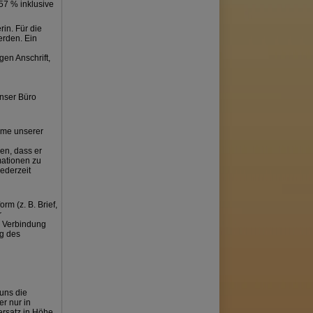
57 % inklusive
in. Für die
erden. Ein
en Anschrift,
unser Büro
hme unserer
en, dass er
mationen zu
ederzeit
m (z. B. Brief,
r
in Verbindung
ng des
uns die
r nur in
rsatz in Höhe