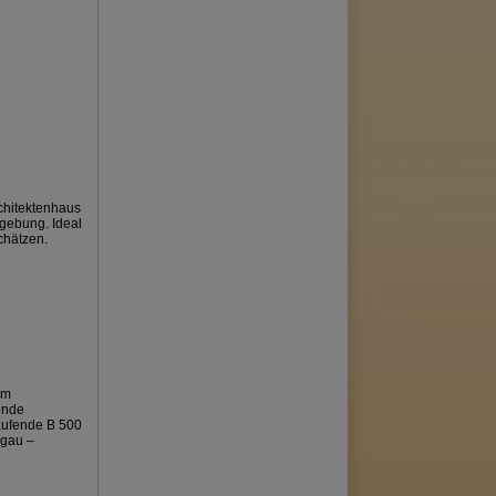
chitektenhaus
gebung. Ideal
chätzen.
im
ende
aufende B 500
sgau –