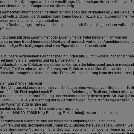
uss eines Kaufvertrages wird eine Vermittlungs-/ Nachweisprovision in Höhe von 3,
ertsteuer auf den Kaufpreis vom Käufer fällig.
s gemachten Informationen beruhen auf Angaben des Verkäufers bzw. der Verkäufer
t und Vollständigkeit der Angaben kann keine Gewähr bzw. Haftung übernommen w
rkauf und Irrtümer sind vorbehalten.
inen Besichtigungstermin wünschen, dann bitte ich Sie um Angabe Ihrer vollständig
 E-Mail.
andlungen mit dem Eigentümer oder Eigentümervertreter befreien nicht von der
zahlung. Eine Besichtigung des Objektes ist nur nach vorheriger Anmeldung über 
elbständige Besichtigungen sind vom Eigentümer nicht erwünscht
 auf unsere Allgemeinen Geschäftsbedingungen hin. Durch weitere Inanspruchna
erklären Sie die Kenntnis und Ihr Einverständnis.
taktaufnahme zu C.Kulzer-Immobilien erklärt sich der Interessent auch einverstand
r E-Mail, Telefon oder auf dem Postweg von C.Kulzer-Immobilien über weitere Infor
Immobilienangebote informiert wird. Diese Willenserklärung kann der Interessent j
elehrung & Widerrufsrecht
 Ihre Vertragserklärung innerhalb von 14 Tagen ohne Angabe von Gründen in Textfor
errufen. Die Frist beginnt nach Erhalt dieser Belehrung in Textform, jedoch nicht vo
luss und auch nicht vor Erfüllung unserer Informationspflichten gem. Art. 246 § 2 
s. 1 und 2 EGBGB. Zur Wahrung der Widerrufsfrist genügt die rechtzeitige Absendu
Der Widerruf ist zu richten an:
mmobilien, Bau,-Finanz,-& Immobilienvermittlung,
a Kulzer, Höll 10, 79685 Häg-Ehrsberg, E-Mail: info@ckulzer-immobilien.de
olgen
ines wirksamen Widerrufs sind die beiderseits empfangenen Leistungen
währen und ggf. gezogene Nutzungen (z. B. Zinsen) herauszugeben. Können Sie 
Leistung sowie Nutzungen (z. B. Gebrauchsvorteile) nicht oder teilweise nicht ode
tertem Zustand zurückgewähren bzw. herausgeben, müssen Sie uns insoweit Werte