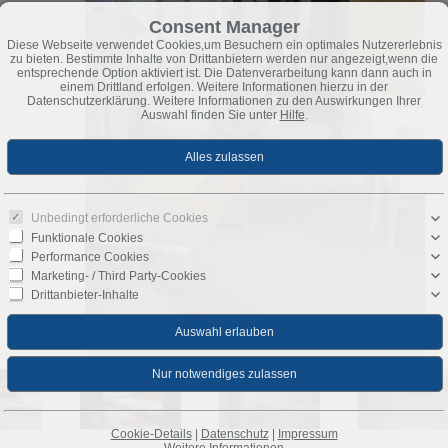
Consent Manager
Diese Webseite verwendet Cookies,um Besuchern ein optimales Nutzererlebnis
zu bieten. Bestimmte Inhalte von Drittanbietern werden nur angezeigt,wenn die
entsprechende Option aktiviert ist. Die Datenverarbeitung kann dann auch in
einem Drittland erfolgen. Weitere Informationen hierzu in der
Datenschutzerklärung. Weitere Informationen zu den Auswirkungen Ihrer
Auswahl finden Sie unter
Hilfe
.
Unbedingt erforderliche Cookies
Funktionale Cookies
Performance Cookies
Marketing- / Third Party-Cookies
Drittanbieter-Inhalte
Wohnen
Cookie-Details
|
Datenschutz
|
Impressum
Weitere Informationen