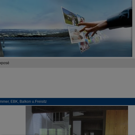
xposé
immer, EBK, Balkon u.Freisitz