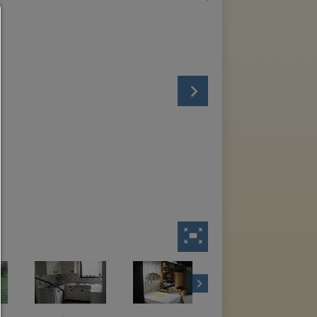
Consent Manager
HILFE
Um fortfahren zu können,müssen Sie eine Cookie-Auswahl treffen. Nac
erhalten Sie eine Erläuterung der verschiedenen Optionen und ihrer B
Alles zulassen:
Jedes Cookie wie z.B. Tracking- und Analytische-Cookies sowie Drittan
Inhalte.
Auswahl erlauben:
Es werden nur Drittanbieter-Inhalte oder die Cookie-Arten zugelassen d
den Checkboxen angehakt haben.
Nur notwendiges zulassen:
Es werden nur die technisch notwendigen Cookies zugelassen und 
Drittanbieter-Inhalte.
Sie können Ihre Cookie-Einstellung jederzeit hier ändern:
Cookie-Details
|
Datenschutz
|
Impressum
zurück