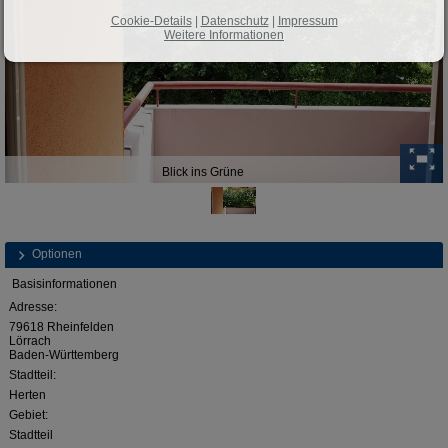
Cookie-Details
|
Datenschutz
|
Impressum
Weitere Informationen
Blick ins Grüne
Optionen
Basisinformationen
Adresse:
79618 Rheinfelden
Lörrach
Baden-Württemberg
Stadtteil:
Herten
Gebiet:
Stadtteil