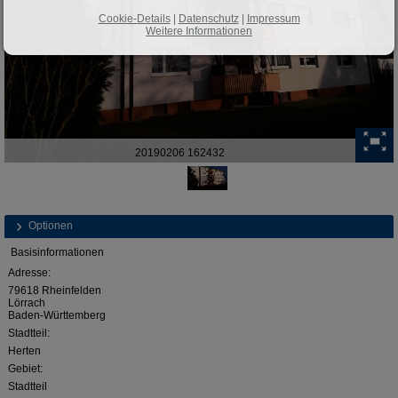
Cookie-Details
|
Datenschutz
|
Impressum
Weitere Informationen
20190206 162432
Optionen
Basisinformationen
Adresse:
79618 Rheinfelden
Lörrach
Baden-Württemberg
Stadtteil:
Herten
Gebiet:
Stadtteil