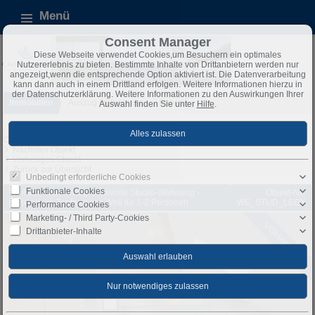
Menü
Consent Manager
Diese Webseite verwendet Cookies,um Besuchern ein optimales
Nutzererlebnis zu bieten. Bestimmte Inhalte von Drittanbietern werden nur
angezeigt,wenn die entsprechende Option aktiviert ist. Die Datenverarbeitung
kann dann auch in einem Drittland erfolgen. Weitere Informationen hierzu in
der Datenschutzerklärung. Weitere Informationen zu den Auswirkungen Ihrer
Immobilien
Auszug Referenzen
Exposé
Auswahl finden Sie unter
Hilfe
.
Objekt 74 von 162
Nächstes Objekt
Vorheriges Objekt
Zurück zur Übersicht
Unbedingt erforderliche Cookies
Funktionale Cookies
Weil am Rhein: Anspruchsvolle Studio-Wohnung -
Objekt-Nr.:
möbliert, im Zentrum von Weil für 1-2 Personen
WE_STUD_LEOX
Performance Cookies
Marketing- / Third Party-Cookies
VERMIETET
Drittanbieter-Inhalte