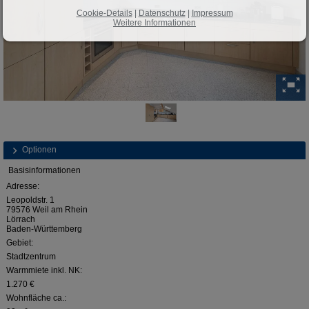
Cookie-Details
|
Datenschutz
|
Impressum
Weitere Informationen
Optionen
Basisinformationen
Adresse:
Leopoldstr. 1
79576 Weil am Rhein
Lörrach
Baden-Württemberg
Gebiet:
Stadtzentrum
Warmmiete inkl. NK:
1.270 €
Wohnfläche ca.: