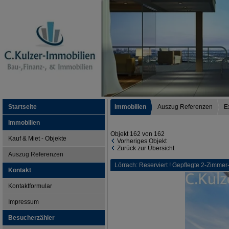
Startseite
Immobilien
Auszug Referenzen
E
Immobilien
Objekt 162 von 162
Kauf & Miet - Objekte
Vorheriges Objekt
Zurück zur Übersicht
Auszug Referenzen
Lörrach: Reserviert ! Gepflegte 2-Zimmer
Kontakt
Kontaktformular
Impressum
Besucherzähler