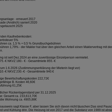
gsanlage - erneuert 2017
ade (Anstrich) saniert 2020
sgetauscht 2025
enden Kaufnebenkosten:
erbsteuer 5%
ühren ca. 1,5 % + 0,5 % Grundbuchgebühren
bühren 1,79% - der Makler hat über den gleichen Anteil einen Maklervertrag mit d
n.
g ist seit Dez.2024 an eine zuverlässige Einzelperson vermietet.
75.-€ NKVZ 180.- € - Gesamtmiete 855.-€
um 1.6.2026 (Zustimmungserklärung der Mieterin liegt vor)
10.-€ NKVZ 230.-€ - Gesamtmiete 940.€
ge Bewirtschaftungskosten 222,72€
gefähige B. Kosten 46,60€
uführung 61,25€
tlicher Rückenlagenstand per 31.12.2025
e: Gesamt ca. 233,613,70€
ür die Wohnung ca. 4905,88€
eausweis sagt Klasse F, aber lassen Sie sich davon nicht täuschen:Das sind Paus
nd und Kühlung drin. Die Heizung ist von 2017 und die Substanz von 1989 ist absol