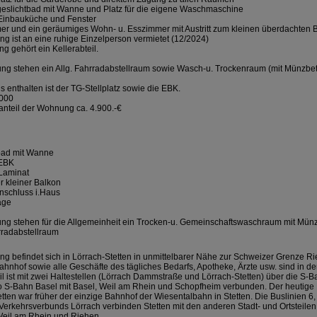
eslichtbad mit Wanne und Platz für die eigene Waschmaschine
Einbauküche und Fenster
er und ein geräumiges Wohn- u. Esszimmer mit Austritt zum kleinen überdachten 
g ist an eine ruhige Einzelperson vermietet (12/2024)
g gehört ein Kellerabteil.
ung stehen ein Allg. Fahrradabstellraum sowie Wasch-u. Trockenraum (mit Münzbet
s enthalten ist der TG-Stellplatz sowie die EBK.
000
nteil der Wohnung ca. 4.900.-€
bad mit Wanne
 EBK
Laminat
r kleiner Balkon
nschluss i.Haus
age
l
ung stehen für die Allgemeinheit ein Trocken-u. Gemeinschaftswaschraum mit Mün
radabstellraum
g befindet sich in Lörrach-Stetten in unmittelbarer Nähe zur Schweizer Grenze R
ahnhof sowie alle Geschäfte des tägliches Bedarfs, Apotheke, Ärzte usw. sind in d
il ist mit zwei Haltestellen (Lörrach Dammstraße und Lörrach-Stetten) über die S-B
o S-Bahn Basel mit Basel, Weil am Rhein und Schopfheim verbunden. Der heutige
tten war früher der einzige Bahnhof der Wiesentalbahn in Stetten. Die Buslinien 6,
Verkehrsverbunds Lörrach verbinden Stetten mit den anderen Stadt- und Ortsteilen
Weil am Rhein und Riehen.