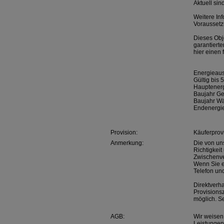
Aktuell si
Weitere Inf
Voraussetzu
Dieses Obj
garantierte
hier einen 
Energieau
Gültig bis 
Hauptenerg
Baujahr G
Baujahr W
Endenergie
Provision:
Käuferprov
Anmerkung:
Die von un
Richtigkei
Zwischenve
Wenn Sie e
Telefon und
Direktverh
Provisions
möglich. S
AGB:
Wir weisen
Leistungen 