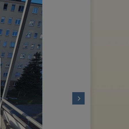
Consent Manager
HILFE
Um fortfahren zu können,müssen Sie eine Cookie-Auswahl treffen. Nac
erhalten Sie eine Erläuterung der verschiedenen Optionen und ihrer B
Alles zulassen:
Jedes Cookie wie z.B. Tracking- und Analytische-Cookies sowie Drittan
Inhalte.
Auswahl erlauben:
Es werden nur Drittanbieter-Inhalte oder die Cookie-Arten zugelassen d
den Checkboxen angehakt haben.
Nur notwendiges zulassen: