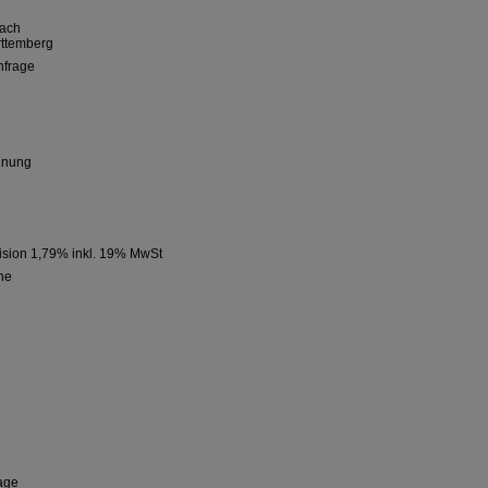
rach
ttemberg
nfrage
hnung
ision 1,79% inkl. 19% MwSt
he
rage