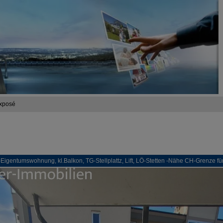
xposé
-Eigentumswohnung, kl.Balkon, TG-Stellplattz, Lift, LÖ-Stetten -Nähe CH-Grenze fü