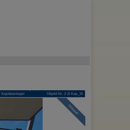
r Kapitalanleger
Objekt-Nr.: 2-Zi Kap_St
Verkauft