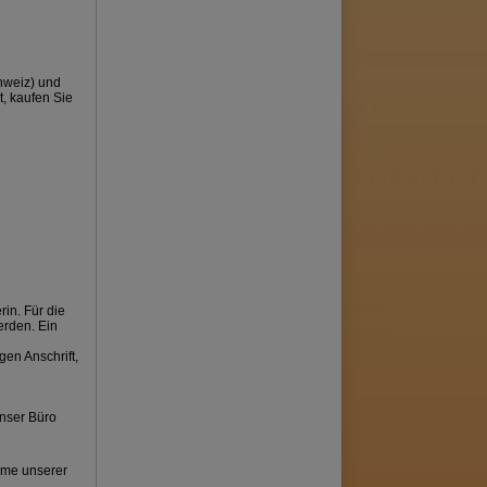
chweiz) und
t, kaufen Sie
in. Für die
erden. Ein
en Anschrift,
unser Büro
hme unserer