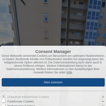
Consent Manager
Diese Webseite verwendet Cookies,um Besuchern ein optimales Nutzererlebnis
zu bieten. Bestimmte Inhalte von Drittanbietern werden nur angezeigt,wenn die
entsprechende Option aktiviert ist. Die Datenverarbeitung kann dann auch in
einem Drittland erfolgen. Weitere Informationen hierzu in der
Datenschutzerklärung. Weitere Informationen zu den Auswirkungen Ihrer
Auswahl finden Sie unter
Hilfe
.
Unbedingt erforderliche Cookies
Funktionale Cookies
Performance Cookies