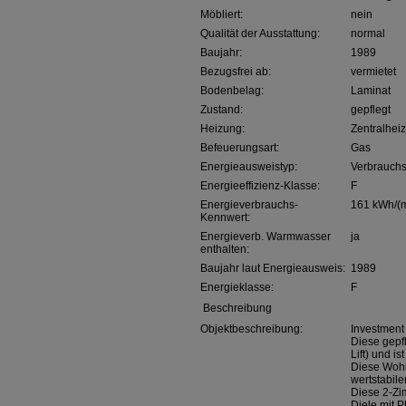
Möbliert:
nein
Qualität der Ausstattung:
normal
Baujahr:
1989
Bezugsfrei ab:
vermietet
Bodenbelag:
Laminat
Zustand:
gepflegt
Heizung:
Zentralhei
Befeuerungsart:
Gas
Energieausweistyp:
Verbrauchs
Energieeffizienz-Klasse:
F
Energieverbrauchs-
161 kWh/(m
Kennwert:
Energieverb. Warmwasser
ja
enthalten:
Baujahr laut Energieausweis:
1989
Energieklasse:
F
Beschreibung
Objektbeschreibung:
Investment
Diese gepf
Lift) und i
Diese Wohnu
wertstabile
Diese 2-Zi
Diele mit 