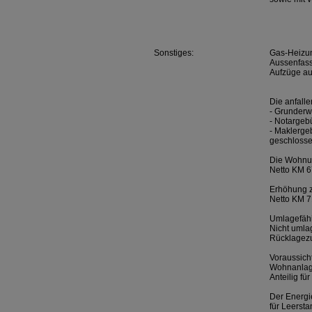
Sonstiges:
Gas-Heizun
Aussenfass
Aufzüge au
Die anfall
- Grunderw
- Notargeb
- Maklerge
geschlosse
Die Wohnun
Netto KM 6
Erhöhung z
Netto KM 7
Umlagefähi
Nicht umla
Rücklagez
Voraussich
Wohnanlag
Anteilig f
Der Energi
für Leersta