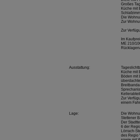
Großes Tag
Küche mit 
Schlafzimm
Die Wohnun
Zur Wohnun
Zur Verfüg
Im Kaufprei
ME 210/10
Rücklagena
Ausstattung:
Tageslicht
Küche mit
Böden mit 
überdachte
Breitbanda
Sprechanl
Kellerabtei
Zur Verfüg
einem Fahr
Lage:
Die Wohnun
Stettener B
Der Stadtte
6 der Regi
Lörrach-Ste
des Regio 
sowie mit 