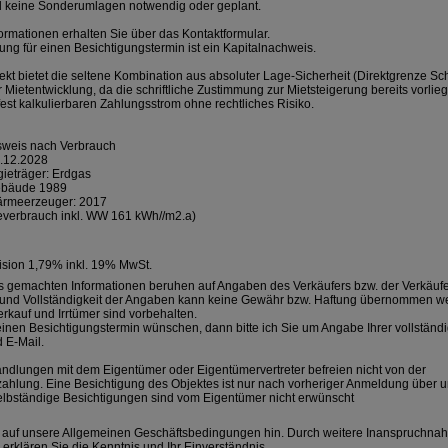
nd keine Sonderumlagen notwendig oder geplant.
ormationen erhalten Sie über das Kontaktformular.
ng für einen Besichtigungstermin ist ein Kapitalnachweis.
ekt bietet die seltene Kombination aus absoluter Lage-Sicherheit (Direktgrenze S
r Mietentwicklung, da die schriftliche Zustimmung zur Mietsteigerung bereits vorlieg
fest kalkulierbaren Zahlungsstrom ohne rechtliches Risiko.
sweis nach Verbrauch
5.12.2028
ieträger: Erdgas
ebäude 1989
ärmeerzeuger: 2017
verbrauch inkl. WW 161 kWh//m2.a)
ision 1,79% inkl. 19% MwSt.
s gemachten Informationen beruhen auf Angaben des Verkäufers bzw. der Verkäufer
t und Vollständigkeit der Angaben kann keine Gewähr bzw. Haftung übernommen w
rkauf und Irrtümer sind vorbehalten.
inen Besichtigungstermin wünschen, dann bitte ich Sie um Angabe Ihrer vollständig
 E-Mail.
andlungen mit dem Eigentümer oder Eigentümervertreter befreien nicht von der
zahlung. Eine Besichtigung des Objektes ist nur nach vorheriger Anmeldung über 
elbständige Besichtigungen sind vom Eigentümer nicht erwünscht
 auf unsere Allgemeinen Geschäftsbedingungen hin. Durch weitere Inanspruchna
erklären Sie die Kenntnis und Ihr Einverständnis.