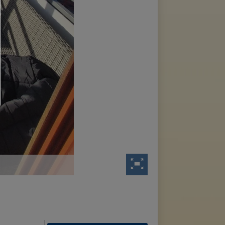
Es werden nur die technisch notwendigen Cookies zugelassen und 
Drittanbieter-Inhalte.
Sie können Ihre Cookie-Einstellung jederzeit hier ändern:
Cookie-Details
|
Datenschutz
|
Impressum
zurück