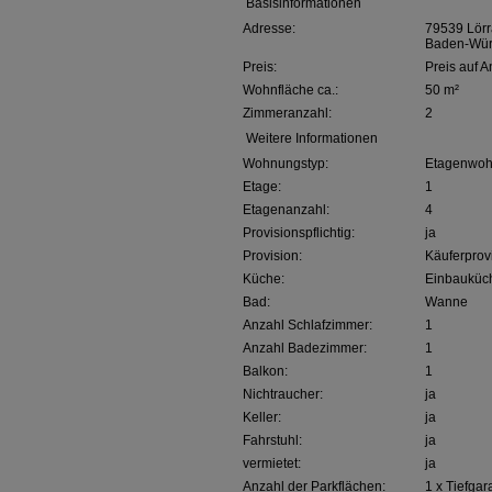
Basisinformationen
Adresse:
79539 Lör
Baden-Wür
Preis:
Preis auf A
Wohnfläche ca.:
50 m²
Zimmeranzahl:
2
Weitere Informationen
Wohnungstyp:
Etagenwo
Etage:
1
Etagenanzahl:
4
Provisionspflichtig:
ja
Provision:
Käuferprov
Küche:
Einbauküc
Bad:
Wanne
Anzahl Schlafzimmer:
1
Anzahl Badezimmer:
1
Balkon:
1
Nichtraucher:
ja
Keller:
ja
Fahrstuhl:
ja
vermietet:
ja
Anzahl der Parkflächen:
1 x Tiefga