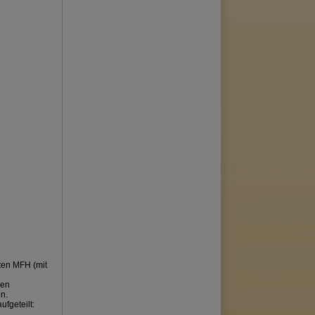
ten MFH (mit
nen
en.
fgeteilt: