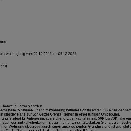
zung
ausweis - gültig vom 02.12.2018 bis 05.12.2028
²*a)
 Chance in Lörrach-Stetten
legte helle 2-Zimmer-Eigentumswohnung befindet sich im ersten OG eines gepfleg
st in direkter Nähe zur Schweizer Grenze Riehen in einer ruhigen Umgebung.
ng ist ideal für Anleger mit ausreichend Eigenkapital (mind. 50K bis 70K), die ei
n Sachwert mit kalkulierbarem Ertrag in einer wirtschaftsstarken Grenzregion such
mmer-Wohnung überzeugt durch einen ansprechenden Grundriss und ist wie folgt au
Platz für die Garderobe und direktem Zugang zu allen Räumen