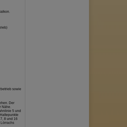
Balkon.
rieb)
zbetrieb sowie
iehen. Der
er Nähe.
ahnlinie 5 und
 Haltepunkte
 7, 8 und 16
 Lörrachs